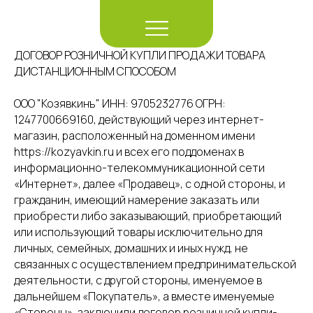
ДОГОВОР РОЗНИЧНОЙ КУПЛИ ПРОДАЖИ ТОВАРА
ДИСТАНЦИОННЫМ СПОСОБОМ
ООО "Козявкинъ" ИНН: 9705232776 ОГРН:
1247700669160, действующий через интернет-
магазин, расположенный на доменном имени
https://kozyavkin.ru и всех его поддоменах в
информационно-телекоммуникационной сети
«Интернет», далее «Продавец», с одной стороны, и
гражданин, имеющий намерение заказать или
приобрести либо заказывающий, приобретающий
или использующий товары исключительно для
личных, семейных, домашних и иных нужд, не
связанных с осуществлением предпринимательской
деятельности, с другой стороны, именуемое в
дальнейшем «Покупатель», а вместе именуемые
«Стороны», заключили договор розничной купли-